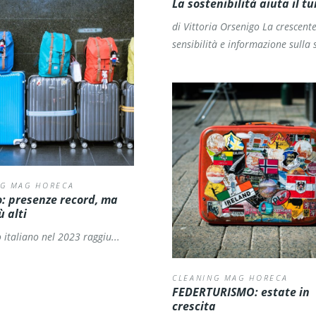
La sostenibilità aiuta il t
di Vittoria Orsenigo
La crescent
sensibilità e informazione sulla s
NG MAG HORECA
: presenze record, ma
ù alti
o italiano nel 2023 raggiu...
CLEANING MAG HORECA
FEDERTURISMO: estate in
crescita