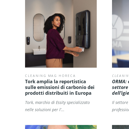
CLEANING MAG HORECA
CLEANI
Tork amplia la reportistica
ORMA: o
sulle emissioni di carbonio dei
settore
prodotti distribuiti in Europa
dell’ig
Tork, marchio di Essity specializzato
Il settore
nelle soluzioni per l’...
professio