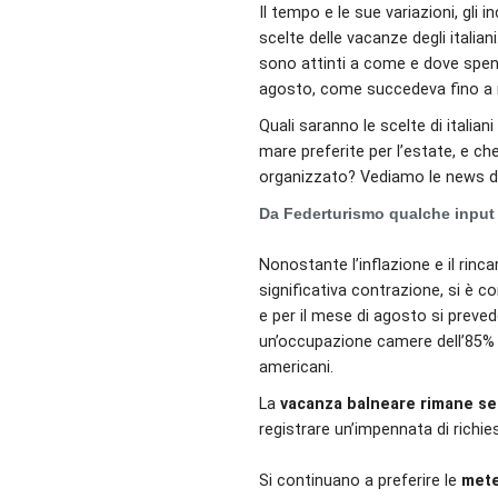
Il tempo e le sue variazioni, gli 
scelte delle vacanze degli italia
sono attinti a come e dove spend
agosto, come succedeva fino a n
Quali saranno le scelte di italian
mare preferite per l’estate, e ch
organizzato? Vediamo le news 
Da Federturismo qualche input
Nonostante l’inflazione e il rinc
significativa contrazione, si è
e per il mese di agosto si prevede
un’occupazione camere dell’85% in
americani.
La
vacanza balneare rimane sem
registrare un’impennata di richi
Si continuano a preferire le
mete