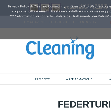
Privacy Policy di Cleaning Community -- Questo Sito Web raccoglie al
cognome, città e email --Gestione contatti e invio di messaggi co
****Informazioni di contatto Titolare del Trattamento dei Dati 4Pu
I MAGAZINE
LE AZIENDE
CLEANING TV
PRODOTTI
AREE TEMATICHE
L
FEDERTURIS