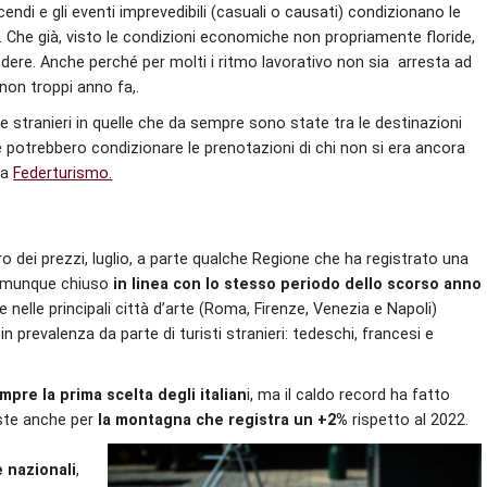
incendi e gli eventi imprevedibili (casuali o causati) condizionano le
ni. Che già, visto le condizioni economiche non propriamente floride,
ere. Anche perché per molti i ritmo lavorativo non sia arresta ad
on troppi anno fa,.
i e stranieri in quelle che da sempre sono state tra le destinazioni
e potrebbero condizionare le prenotazioni di chi non si era ancora
da
Federturismo.
aro dei prezzi, luglio, a parte qualche Regione che ha registrato una
 comunque chiuso
in linea con lo stesso periodo dello scorso anno
 nelle principali città d’arte (Roma, Firenze, Venezia e Napoli)
 prevalenza da parte di turisti stranieri: tedeschi, francesi e
pre la prima scelta degli italian
i, ma il caldo record ha fatto
este anche per
la montagna che registra un +2%
rispetto al 2022.
 nazionali
,