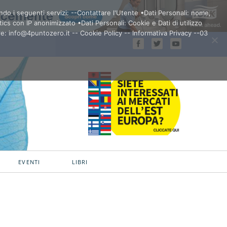
ando i seguenti servizi: --Contattare l'Utente •Dati Personali: nome,
ics con IP anonimizzato •Dati Personali: Cookie e Dati di utilizzo
re: info@4puntozero.it -- Cookie Policy -- Informativa Privacy --03
EVENTI
LIBRI