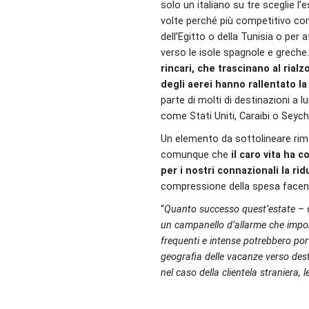
solo un italiano su tre sceglie l’e
volte perché più competitivo c
dell’Egitto o della Tunisia o per 
verso le isole spagnole e grech
rincari, che trascinano al rialzo
degli aerei hanno rallentato la
parte di molti di destinazioni a l
come Stati Uniti, Caraibi o Seych
Un elemento da sottolineare ri
comunque che
il caro vita ha 
per i nostri connazionali la r
compressione della spesa facen
“
Quanto successo quest’estate
– d
un campanello d’allarme che impon
frequenti e intense potrebbero port
geografia delle vacanze verso desti
nel caso della clientela straniera,