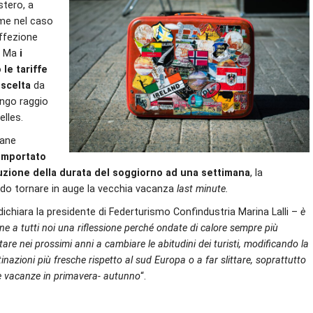
stero, a
ome nel caso
affezione
e. Ma
i
 le tariffe
 scelta
da
ungo raggio
elles.
mane
comportato
iduzione della durata del soggiorno ad una settimana
, la
do tornare in auge la vecchia vacanza
last minute.
ichiara la presidente di Federturismo Confindustria Marina Lalli –
è
e a tutti noi una riflessione perché ondate di calore sempre più
are nei prossimi anni a cambiare le abitudini dei turisti, modificando la
nazioni più fresche rispetto al sud Europa o a far slittare, soprattutto
 le vacanze in primavera- autunno
“.