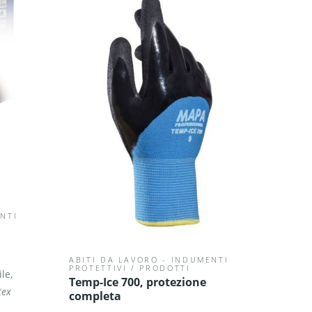
NTI
ABITI DA LAVORO - INDUMENTI
PROTETTIVI
/
PRODOTTI
le,
Temp-Ice 700, protezione
tex
completa