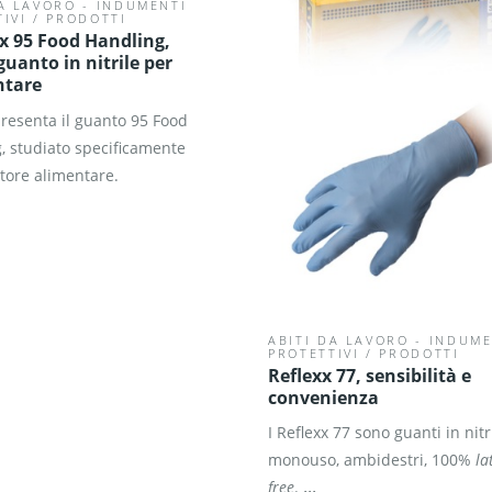
DA LAVORO - INDUMENTI
IVI
/
PRODOTTI
x 95 Food Handling,
uanto in nitrile per
ntare
presenta il guanto 95 Food
, studiato specificamente
ttore alimentare.
ABITI DA LAVORO - INDUME
PROTETTIVI
/
PRODOTTI
Reflexx 77, sensibilità e
convenienza
I Reflexx 77 sono guanti in nitri
monouso, ambidestri, 100%
la
...
free
.