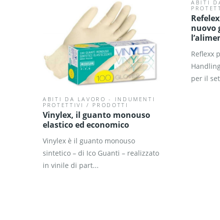
ABITI 
PROTETT
Refelex
nuovo g
l’alime
Reflexx 
Handling
per il se
ABITI DA LAVORO - INDUMENTI
PROTETTIVI
/
PRODOTTI
Vinylex, il guanto monouso
elastico ed economico
Vinylex è il guanto monouso
sintetico – di Ico Guanti – realizzato
in vinile di part...