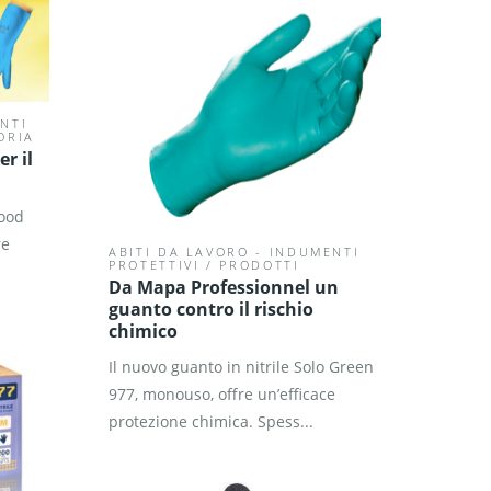
NTI
ORIA
r il
Food
re
ABITI DA LAVORO - INDUMENTI
PROTETTIVI
/
PRODOTTI
Da Mapa Professionnel un
guanto contro il rischio
chimico
Il nuovo guanto in nitrile Solo Green
977, monouso, offre un’efficace
protezione chimica. Spess...