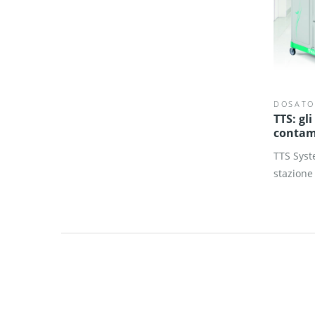
DOSATO
TTS: gli
contam
TTS Syst
stazione