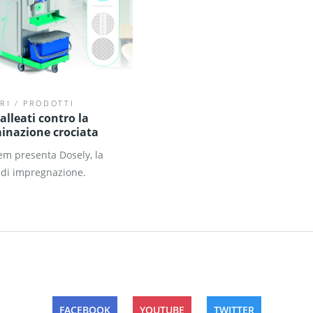
RI
/
PRODOTTI
 alleati contro la
inazione crociata
em presenta Dosely, la
 di impregnazione.
FACEBOOK
YOUTUBE
TWITTER