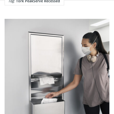
Tag:
Tork PeakServe Recessed