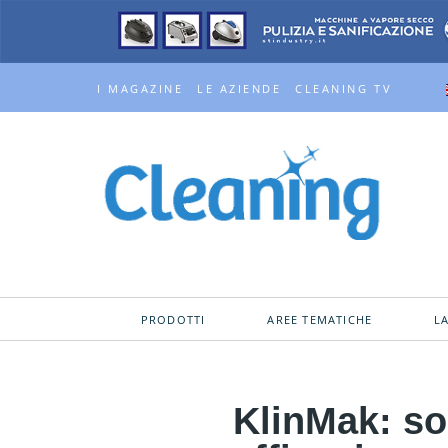
I MAGAZINE
LE AZIENDE
CLEANING TV
PRODOTTI
AREE TEMATICHE
L
KlinMak: so