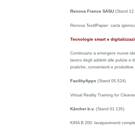
Renova France SASU
(Stand 12
Renova TextilPapier: carta igienica
Tecnologie smart e digitalizzaz
Continuano a emergere nuove idee 
lavoro degli addetti alle pulizie e
pratiche, convenienti e produttive. 
FacilityApps
(Stand 05.524)
Virtual Reality Training for Clean
Kärcher b.v.
(Stand 01.135)
KIRA B 200: lavapavimenti comple