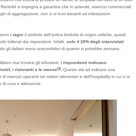
 Rentokil si impegna a garantire che in aziende, esercizi commerciali
oghi di aggregazione, non ci si trovi davanti ad infestazioni
 sono
i ragni
il simbolo dell’antica festività di origini celtiche, questi
o tollerati dai rispondenti. Infatti,
solo il 20% degli intervistati
ndo gli italiani meno
aracnofobici
di quanto si potrebbe pensare.
ebbero mai trovare gli infestanti,
i rispondenti indicano
[3]
otel, i ristoranti e le mense
.
Questo sta ad indicare una
di esercizi operanti nei settori alimentari e dell’hospitality in cui ci si
lo di cura e attenzione.