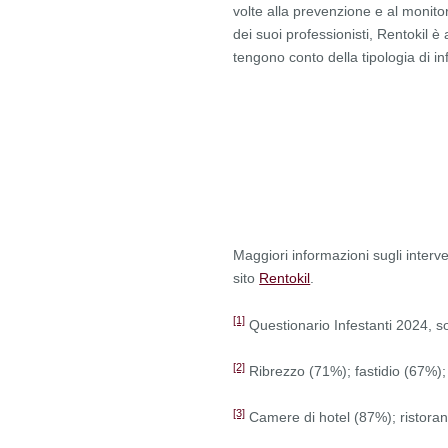
volte alla prevenzione e al monitor
dei suoi professionisti, Rentokil è 
tengono conto della tipologia di in
Maggiori informazioni sugli interven
sito
Rentokil
.
[1]
Questionario Infestanti 2024, so
[2]
Ribrezzo (71%); fastidio (67%)
[3]
Camere di hotel (87%); ristora