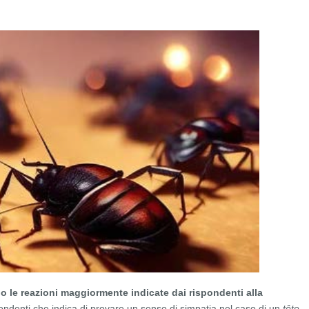
 le reazioni
maggiormente indicate dai rispondenti alla
pondenti che indica di provare un senso di simpatia nel caso di un
tête-