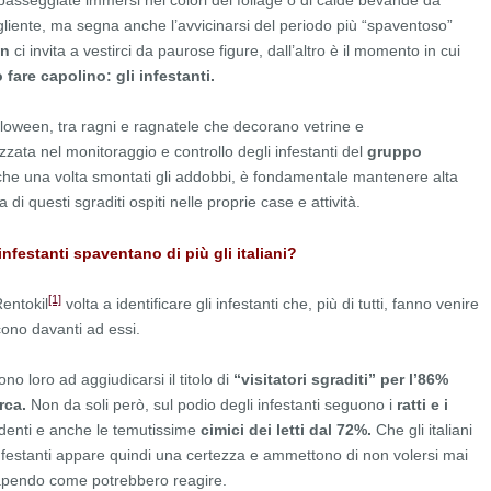
passeggiate immersi nei colori del foliage o di calde bevande da
liente, ma segna anche l’avvicinarsi del periodo più “spaventoso”
en
ci invita a vestirci da paurose figure, dall’altro è il momento in cui
 fare capolino: gli infestanti.
alloween, tra ragni e ragnatele che decorano vetrine e
zzata nel monitoraggio e controllo degli infestanti del
gruppo
che una volta smontati gli addobbi, è fondamentale mantenere alta
 di questi sgraditi ospiti nelle proprie case e attività.
infestanti spaventano di più gli italiani?
[1]
Rentokil
volta a identificare gli infestanti che, più di tutti, fanno venire
cono davanti ad essi.
ono loro ad aggiudicarsi il titolo di
“visitatori sgraditi” per l’86%
rca.
Non da soli però, sul podio degli infestanti seguono i
ratti e i
denti e anche le temutissime
cimici dei letti dal 72%.
Che gli italiani
 infestanti appare quindi una certezza e ammettono di non volersi mai
sapendo come potrebbero reagire.