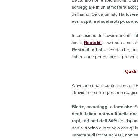
L’autunno non è solo sinonimo di 
sorseggiare in un’atmosfera accog
dell’anno. Se da un lato
Hallowe
veri ospiti indesiderati possono
In occasione dell’avvicinarsi di H
locali,
Rentokil
–
azienda speciali
Rentokil Initial –
ricorda che, an
l’attenzione per evitare la presenza
Quali 
A rivelarlo una recente ricerca di 
i brividi e come le persone reagis
Blatte, scarafaggi e formiche
. S
degli italiani coinvolti nella rice
topi, indicati dall’80%
dei rispon
non si trovino a loro agio con gli
imbattere di fronte ad essi, non 