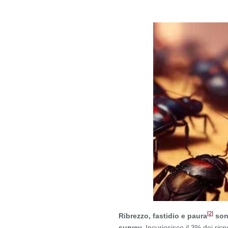
[2]
Ribrezzo, fastidio e paura
sono
survey.
Incuriosisce il 3% dei ris