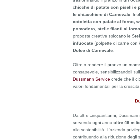
trasformando il pranzo in
un’occa
c
hicche di patate con piselli e p
le chiacchiere di Carnevale
. Ino
cotoletta con patate al forno, 
pomodoro, stelle filanti al forn
proposte creative spiccano le S
te
infuocate
(polpette di carne con 
Dolce di Carnevale
.
Oltre a rendere il pranzo un momen
consapevole, sensibilizzandoli sull
Dussmann Service
crede che il ci
valori fondamentali per la crescita 
Du
Da oltre cinquant’anni, Dussmann è 
servendo ogni anno
oltre 46 mili
alla sostenibilità. L’azienda privile
contribuendo alla riduzione degli 