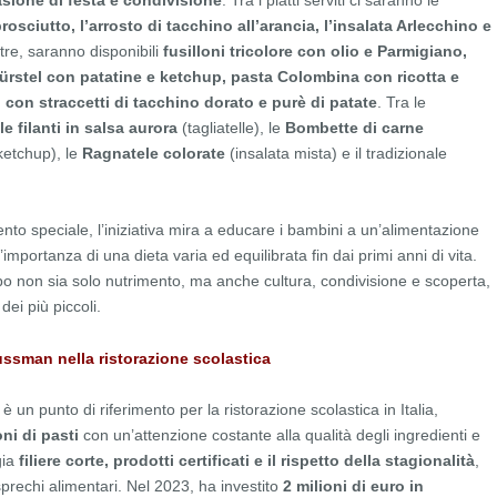
sione di festa e condivisione
. Tra i piatti serviti ci saranno le
rosciutto, l’arrosto di tacchino all’arancia, l’insalata Arlecchino e
ltre, saranno disponibili
fusilloni tricolore con olio e Parmigiano,
würstel con patatine e ketchup, pasta Colombina con ricotta e
o con straccetti di tacchino dorato e purè di patate
. Tra le
lle filanti in salsa aurora
(tagliatelle), le
Bombette di carne
ketchup), le
Ragnatele colorate
(insalata mista) e il tradizionale
to speciale, l’iniziativa mira a educare i bambini a un’alimentazione
’importanza di una dieta varia ed equilibrata fin dai primi anni di vita.
bo non sia solo nutrimento, ma anche cultura, condivisione e scoperta,
dei più piccoli.
ssman nella ristorazione scolastica
un punto di riferimento per la ristorazione scolastica in Italia,
oni di pasti
con un’attenzione costante alla qualità degli ingredienti e
gia
filiere corte, prodotti certificati e il rispetto della stagionalità
,
sprechi alimentari. Nel 2023, ha investito
2 milioni di euro in